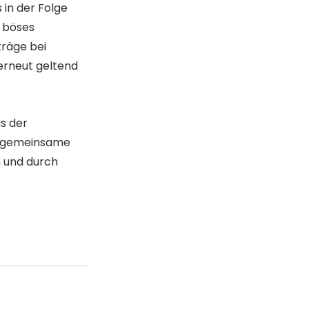
in der Folge 
 böses 
räge bei 
erneut geltend 
s der 
t gemeinsame 
 und durch 