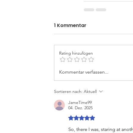
1 Kommentar
Rating hinzufügen
Kommentar verfassen...
Sortieren nach:
Aktuell
JameTime99
04. Dez. 2025
Mit 5 von 5 Sternen bewe
So, there I was, staring at ano