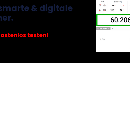
smarte & digitale
ner.
kostenlos testen!
otovoltaik
Vermietung | Immobil
attenbergmodell
SteuerClass Vermieter