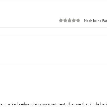
Mit 0 von 5 Sternen be
Noch keine Rat
rtet.
ther cracked ceiling tile in my apartment. The one that kinda look