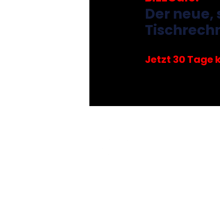
Der neue, 
Tischrech
Jetzt 30 Tage 
Unternehmer
Ph
SteuerComplex
Pl