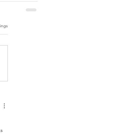
wertet.
ings
s 