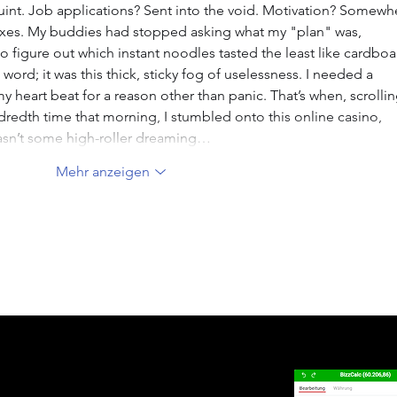
squint. Job applications? Sent into the void. Motivation? Somewh
oxes. My buddies had stopped asking what my "plan" was, 
 figure out which instant noodles tasted the least like cardboa
ord; it was this thick, sticky fog of uselessness. I needed a 
y heart beat for a reason other than panic. That’s when, scrollin
edth time that morning, I stumbled onto this online casino, 
wasn’t some high-roller dreaming…
Mehr anzeigen