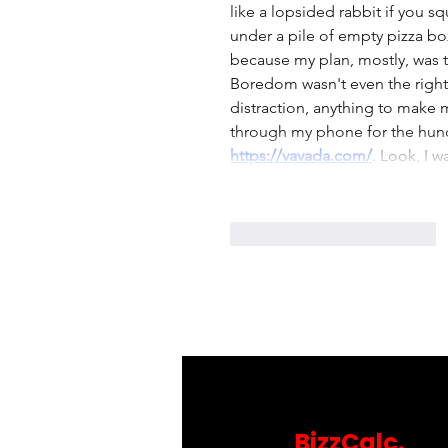
like a lopsided rabbit if you 
under a pile of empty pizza b
because my plan, mostly, was to
Boredom wasn't even the right w
distraction, anything to make m
through my phone for the hundr
https://vavada.com/
. Look, I 
Gefällt mir
Antworten
BizzCalc.