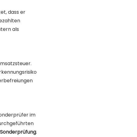
t, dass er 
ezahlten 
ern als 
Umsatzsteuer. 
kennungsrisiko 
erbefreiungen 
onderprüfer im 
durchgeführten 
o Sonderprüfung
. 