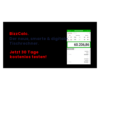
BizzCalc.
Der neue, smarte & digitale
Tischrechner.
Jetzt 30 Tage
kostenlos testen!
Unternehmer
SteuerComplex
Kleinunternehmer
SteuerCoaching (Buch)