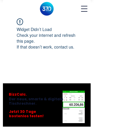
Widget Didn’t Load
Check your internet and refresh
this page.
If that doesn’t work, contact us.
BizzCalc.
Der neue, smarte & digitale
Tischrechner.
Jetzt 30 Tage
kostenlos testen!