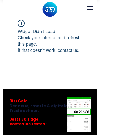
Widget Didn’t Load
Check your internet and refresh
this page.
If that doesn’t work, contact us.
BizzCalc.
Der neue, smarte & digitale
Tischrechner.
Jetzt 30 Tage
kostenlos testen!