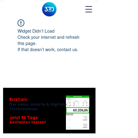
Widget Didn’t Load
Check your internet and refresh
this page.
If that doesn’t work, contact us.
BizzCalc.
Der neue, smarte & digitale
Tischrechner.
Jetzt 30 Tage
kostenlos testen!