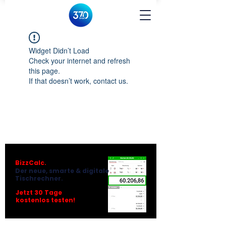
Widget Didn’t Load
Check your internet and refresh
this page.
If that doesn’t work, contact us.
BizzCalc.
Der neue, smarte & digitale
Tischrechner.
Jetzt 30 Tage
kostenlos testen!