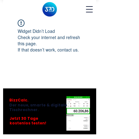
Widget Didn’t Load
Check your internet and refresh
this page.
If that doesn’t work, contact us.
BizzCalc.
Der neue, smarte & digitale
Tischrechner.
Jetzt 30 Tage
kostenlos testen!