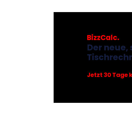
BizzCalc.
Der neue, 
Tischrech
Jetzt 30 Tage 