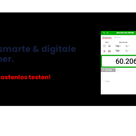
smarte & digitale
ner.
kostenlos testen!