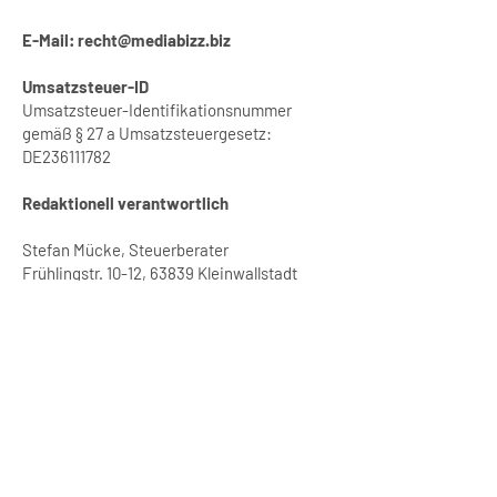
E-Mail:
recht@mediabizz.biz
Umsatzsteuer-ID
Umsatzsteuer-Identifikationsnummer
gemäß § 27 a Umsatzsteuergesetz:
DE236111782
Redaktionell verantwortlich
Stefan Mücke, Steuerberater
Frühlingstr. 10-12, 63839 Kleinwallstadt
EU-Streitschlichtung
Die Europäische Kommission stellt eine
Plattform zur Online-Streitbeilegung (OS)
bereit:
https://ec.europa.eu/consumers/odr/.
Unsere E-Mail-Adresse finden Sie oben im
Impressum.