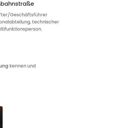
inbahnstraße
after/Geschäftsführer
sonalabteilung, technischer
ltifunktionsperson.
rung
kennen
und