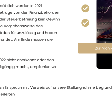
sätzlich werden in 2021
Höhere
eträge von den Finanzbehörden
der Steuerbefreiung kein Gewinn
Gutach
 die Vorgehensweise des
zertifi
rden für unzulässig und haben
gründet. Am Ende müssen die
Zur fach
2022 nicht anerkennt oder den
ckgängig macht, empfehlen wir
Ihren Einspruch mit Verweis auf unsere Stellungnahme begrün
erleiten.