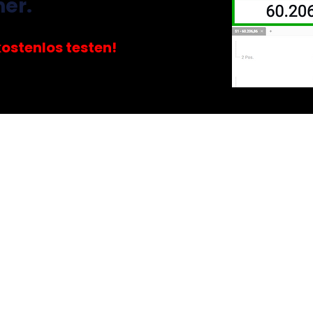
ner.
kostenlos testen!
otovoltaik
Vermietung | Immobil
attenbergmodell
SteuerClass Vermieter
B-COMPLEX
Restnutzungsdauer verkürz
euer-Wis
sen PRO
DIY-Tool (Einkünfteerm
ittlu