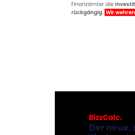
Finanzämter die
Invest
rückgängig.
Wir wehren
BizzCalc.
Der neue, 