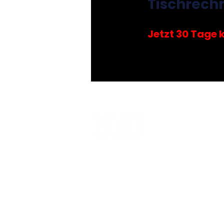
Tischrech
Jetzt 30 Tage 
Unternehmer
Ph
SteuerComplex
Pl
Kleinunternehmer
IA
SteuerCoaching (Buch)
St