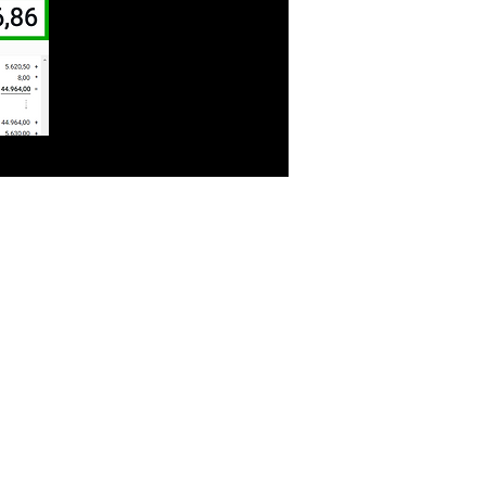
ien
Kontakt
Login Akademie
en
YouTube
ng)