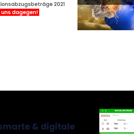
itionsabzugsbeträge 2021
 uns dagegen!
smarte & digitale